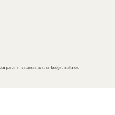
ur partir en vacances avec un budget maîtrisé.
ez pour le camping pour des vacances agréables en famille garant