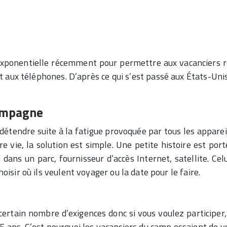
xponentielle récemment pour permettre aux vacanciers rem
et aux téléphones. D’après ce qui s’est passé aux États-Un
campagne
étendre suite à la fatigue provoquée par tous les apparei
vie, la solution est simple. Une petite histoire est porté
ans un parc, fournisseur d’accès Internet, satellite. Celu
hoisir où ils veulent voyager ou la date pour le faire.
rtain nombre d’exigences donc si vous voulez participer, 
ans. C’est pourquoi les vacanciers du camp essaient de vou