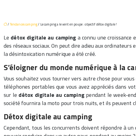
/
Tendances camping
/ Le camping a le vent en poupe : objectif détox digitale !
Le
détox digitale au camping
a connu une croissance e
des réseaux sociaux. On peut dire adieu aux ordinateurs 
la désintoxication numérique a été créé.
S’éloigner du monde numérique à la 
Vous souhaitez vous tourner vers autre chose pour vous d
téléphones portables que vous avez appréciés dans votre 
sur le
détox digitale au camping
pendant le week-end d
société fournira la moto pour trois nuits, et ils peuvent c
Détox digitale au camping
Cependant, tous les concurrents doivent répondre à un ce
pouvoir conduire dans un autre pays pendant au moins 25 